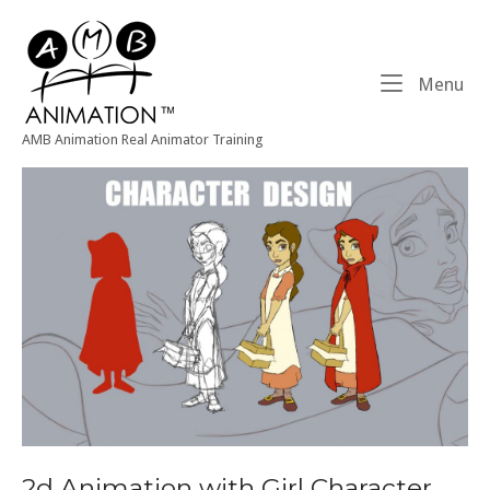
Skip
Home
to
content
Me
Menu
AMB Animation Real Animator Training
2d Animation with Girl Character